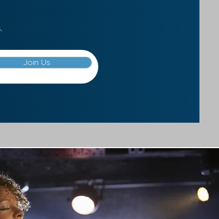
.
Join Us