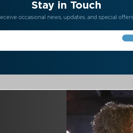
Stay in Touch
eceive occasional news, updates, and special offers