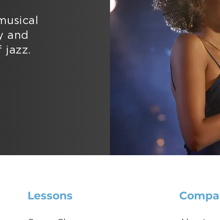
musical
y and
 jazz.
Lessons
Compa